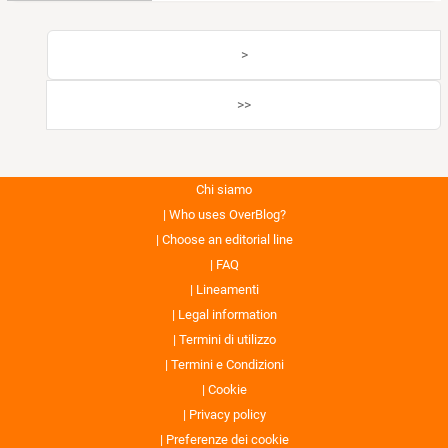
>
>>
Chi siamo
Who uses OverBlog?
Choose an editorial line
FAQ
Lineamenti
Legal information
Termini di utilizzo
Termini e Condizioni
Cookie
Privacy policy
Preferenze dei cookie