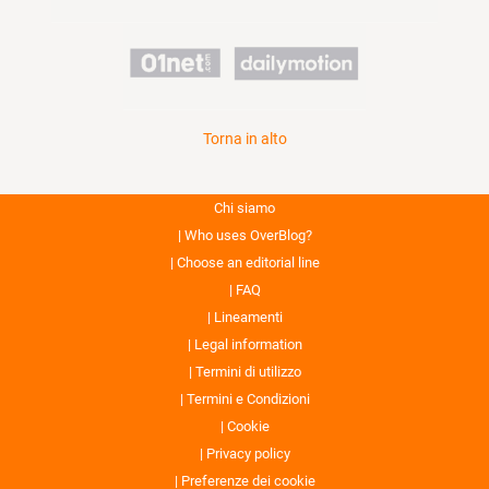
Torna in alto
Chi siamo
Who uses OverBlog?
Choose an editorial line
FAQ
Lineamenti
Legal information
Termini di utilizzo
Termini e Condizioni
Cookie
Privacy policy
Preferenze dei cookie